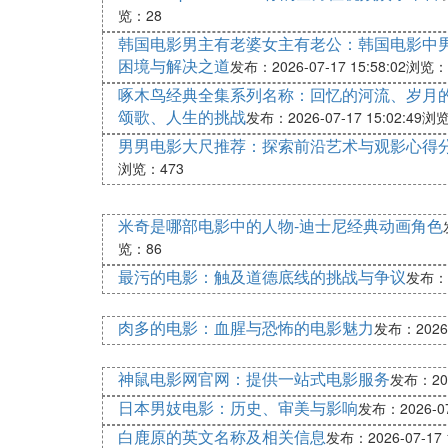
览：28
韩国电影男主有老婆女主有老公：韩国电影中
困境与解决之道
发布：2026-07-17 15:58:02
浏览：
啄木鸟经典全集系列名称：回忆的河流、岁月
颂歌、人生的挑战
发布：2026-07-17 15:02:49
浏览
男男电影大尺推荐：探索前沿艺术与观影心得
浏览：473
米奇是哪部电影中的人物-迪士尼经典动画角色
览：86
最污的电影：触及道德底线的挑战与争议
发布：20
肉多的电影：血腥与恐怖的电影魅力
发布：2026-0
神鼠电影网官网：提供一站式电影服务
发布：2026
日本男妓电影：历史、审美与影响
发布：2026-07-
白鹿原的英文名称及相关信息
发布：2026-07-17 1