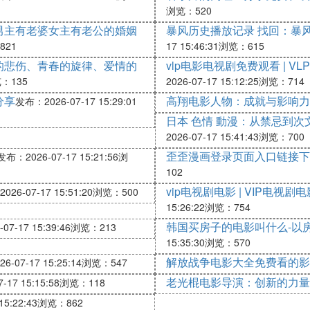
浏览：520
男主有老婆女主有老公的婚姻
暴风历史播放记录 找回：暴
821
17 15:46:31
浏览：615
的悲伤、青春的旋律、爱情的
vlp电影电视剧免费观看 | 
：135
2026-07-17 15:12:25
浏览：714
分享
高翔电影人物：成就与影响力
发布：2026-07-17 15:29:01
日本 色情 動漫：从禁忌到
2026-07-17 15:41:43
浏览：700
歪歪漫画登录页面入口链接下
发布：2026-07-17 15:21:56
浏
102
vip电视剧电影 | VIP电视
26-07-17 15:51:20
浏览：500
15:26:22
浏览：754
韩国买房子的电影叫什么-以
7-17 15:39:46
浏览：213
15:35:30
浏览：570
解放战争电影大全免费看的影
-07-17 15:25:14
浏览：547
老光棍电影导演：创新的力量
17 15:15:58
浏览：118
5:22:43
浏览：862